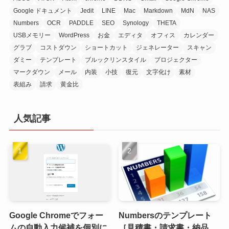
Google ドキュメント
Jedit
LINE
Mac
Markdown
MdN
NAS
Numbers
OCR
PADDLE
SEO
Synology
THETA
USBメモリー
WordPress
お金
エディタ
オフィス
カレンダー
グラブ
コストダウン
ショートカット
ジェネレーター
スキャン
ダミー
テンプレート
ブルックリンスタイル
プロジェクター
マークダウン
メール
内装
小技
復元
文字化け
素材
表組み
請求
黄金比
人気記事
Google Chromeでフォー
Numbersのテンプレート
ムの自動入力候補を個別に
［見積書・請求書・納品