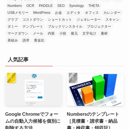
Numbers
OCR
PADDLE
SEO
Synology
THETA
USBメモリー
WordPress
お金
エディタ
オフィス
カレンダー
グラブ
コストダウン
ショートカット
ジェネレーター
スキャン
ダミー
テンプレート
ブルックリンスタイル
プロジェクター
マークダウン
メール
内装
小技
復元
文字化け
素材
表組み
請求
黄金比
人気記事
Google Chromeでフォー
Numbersのテンプレート
ムの自動入力候補を個別に
［見積書・請求書・納品
削除する方法
書・検収書・領収証］