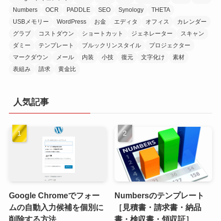
Numbers
OCR
PADDLE
SEO
Synology
THETA
USBメモリー
WordPress
お金
エディタ
オフィス
カレンダー
グラブ
コストダウン
ショートカット
ジェネレーター
スキャン
ダミー
テンプレート
ブルックリンスタイル
プロジェクター
マークダウン
メール
内装
小技
復元
文字化け
素材
表組み
請求
黄金比
人気記事
Google Chromeでフォー
Numbersのテンプレート
ムの自動入力候補を個別に
［見積書・請求書・納品
削除する方法
書・検収書・領収証］