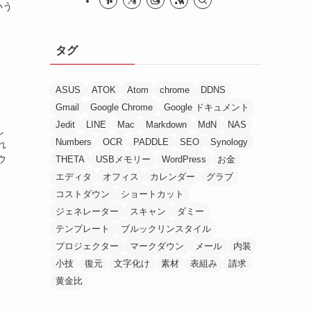
いう
タグ
ASUS
ATOK
Atom
chrome
DDNS
Gmail
Google Chrome
Google ドキュメント
Jedit
LINE
Mac
Markdown
MdN
NAS
し
Numbers
OCR
PADDLE
SEO
Synology
れ
ウ
THETA
USBメモリー
WordPress
お金
エディタ
オフィス
カレンダー
グラブ
コストダウン
ショートカット
ジェネレーター
スキャン
ダミー
テンプレート
ブルックリンスタイル
プロジェクター
マークダウン
メール
内装
小技
復元
文字化け
素材
表組み
請求
黄金比