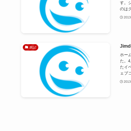
す。
のはク
201
Jim
雑記
ホーム
た。4
たイベ
ェブコ
201