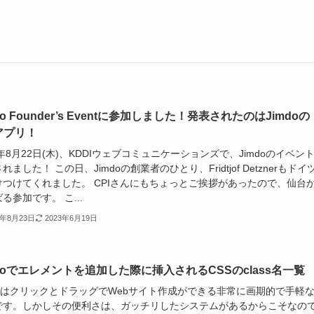
do Founder’s Eventに参加しました！発表されたのはJimdoの
Sアプリ！
3年8月22日(木)、KDDIウェブコミュニケーションズで、Jimdoのイベン
れました！ この日、Jimdoの創業者のひとり、Fridtjof Detznerもドイ
けつけてくれました。 CPIさんにもちょっとご挨拶があったので、仙台
る参加です。 こ...
3年8月23日
2023年6月19日
mdoでエレメントを追加した際に挿入されるCSSのclass名一覧
mdoはクリックとドラッグでWebサイト作成ができる非常に画期的で手軽
です。しかしその便利さは、ガッチリしたシステムがあるからこそなの