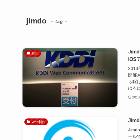
jimdo
– tag –
Jim
雑記
iO
201
開催さ
ら駆
はるば
201
Ji
Web制作
Ji
ール