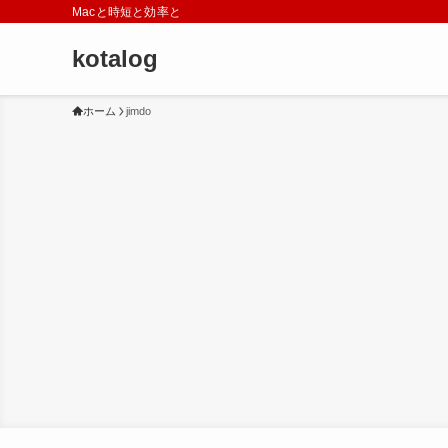
Macと時短と効率と
kotalog
ホーム
jimdo