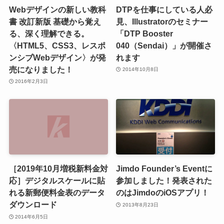
Webデザインの新しい教科
DTPを仕事にしている人必
書 改訂新版 基礎から覚え
見、Illustratorのセミナー
る、深く理解できる。
「DTP Booster
〈HTML5、CSS3、レスポ
040（Sendai）」が開催さ
ンシブWebデザイン〉が発
れます
売になりました！
2014年10月8日
2016年2月3日
［2019年10月増税新料金対
Jimdo Founder’s Eventに
応］デジタルスケールに貼
参加しました！発表された
れる新郵便料金表のデータ
のはJimdoのiOSアプリ！
ダウンロード
2013年8月23日
2014年6月5日